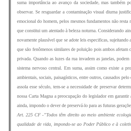
suma importância ao avanço da sociedade, mas também po
observar. Se resguardar a contaminação visual diurna justifi
emocional do homem, pelos mesmos fundamentos não resta m
que constitui um atentado à beleza noturna. Considerando ai
novamente plausível que se adote leis especificas, sujeitan
que são fenômenos similares de poluição pois ambos afetam o 
privada. Quando as luzes da rua invadem as janelas, podem o
sistema nervoso central. Em suma, assim como existe a pr
ambientais, sociais, paisagísticos, entre outros, causados pel
assola esse século, tem-se a necessidade de preservar deter
nossa Carta Magna a preocupação do legislador em garantir 
ainda, impondo o dever de preservá-lo para as futuras geraçõ
Art. 225 CF -”Todos têm direito ao meio ambiente ecolog
qualidade de vida, impondo-se ao Poder Público e à coletiv