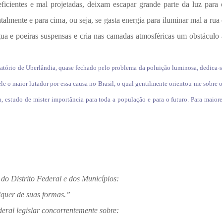
ficientes e mal projetadas, deixam escapar grande parte da luz para 
mente e para cima, ou seja, se gasta energia para iluminar mal a rua 
água e poeiras suspensas e cria nas camadas atmosféricas um obstáculo 
rvatório de Uberlândia, quase fechado pelo problema da poluição luminosa, dedica-
e o maior lutador por essa causa no Brasil, o qual gentilmente orientou-me sobre 
a, estudo de mister importância para toda a população e para o futuro. Para maior
o Distrito Federal e dos Municípios:
lquer de suas formas.”
eral legislar concorrentemente sobre: