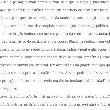
r ser a paisagem mais ampla e mais bela que a todos é presentead
ca-se pela defesa da estética natural em beneficio do bem estar físico 
otivos para que não seja resguardada também a contaminação noturna
nda que meio ambiente deve englobar as condições de sossego público, 
do a contaminação luminosa no mesmo patamar da contaminação sonora, j
bem-estar físico do particular e, por conseqüência, prejudicam sua vid
casionar danos de saúde como a insônia, fadiga visual e alterações n
oteção contra a contaminação sonora deve se tutelar também os dano
o excesso de iluminação artificial. Em decorrência da grande poluição qu
minados recursos para as gerações futuras. Assim, podemos observar e
a proteção ambiental como sendo um direito fundamental do cidadão e
es. Vejamos:
icamente equilibrado, bem de uso comum do povo e essencial à sadi
idade o dever de defendê-lo e preservá-lo para as presentes e futura