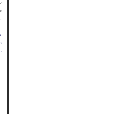
o
e
à
se
os
es