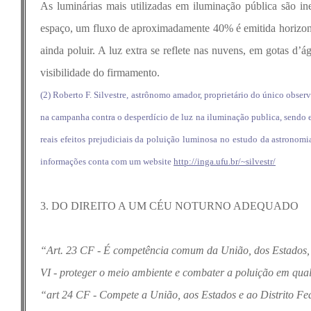
As luminárias mais utilizadas em iluminação pública são ine
espaço, um fluxo de aproximadamente 40% é emitida horizontal
ainda poluir. A luz extra se reflete nas nuvens, em gotas d’
visibilidade do firmamento.
(2) Roberto F. Silvestre, astrônomo amador, proprietário do único obse
na campanha contra o desperdício de luz na iluminação publica, sendo el
reais efeitos prejudiciais da poluição luminosa no estudo da astronomi
informações conta com um website
http://inga.ufu.br/~silvestr/
3. DO DIREITO A UM CÉU NOTURNO ADEQUADO
“Art. 23 CF - É competência comum da União, dos Estados, d
VI - proteger o meio ambiente e combater a poluição em qua
“art 24 CF - Compete a União, aos Estados e ao Distrito Fed