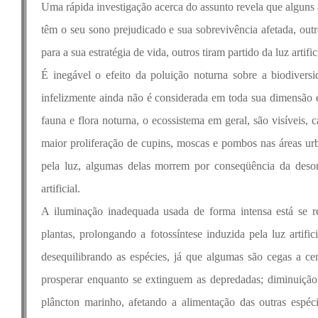
Uma rápida investigação acerca do assunto revela que alguns 
têm o seu sono prejudicado e sua sobrevivência afetada, outr
para a sua estratégia de vida, outros tiram partido da luz artif
É inegável o efeito da poluição noturna sobre a biodivers
infelizmente ainda não é considerada em toda sua dimensão e
fauna e flora noturna, o ecossistema em geral, são visíveis,
maior proliferação de cupins, moscas e pombos nas áreas ur
pela luz, algumas delas morrem por conseqüência da desor
artificial.
A iluminação inadequada usada de forma intensa está se re
plantas, prolongando a fotossíntese induzida pela luz artifi
desequilibrando as espécies, já que algumas são cegas a ce
prosperar enquanto se extinguem as depredadas; diminuição d
plâncton marinho, afetando a alimentação das outras espéc