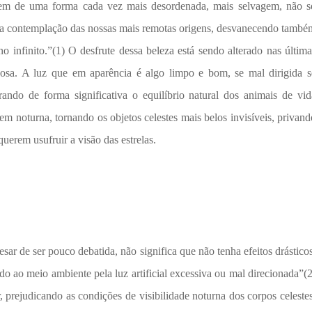
dem de uma forma cada vez mais desordenada, mais selvagem, não s
 da contemplação das nossas mais remotas origens, desvanecendo també
 infinito.”(1) O desfrute dessa beleza está sendo alterado nas última
sa. A luz que em aparência é algo limpo e bom, se mal dirigida s
ando de forma significativa o equilíbrio natural dos animais de vid
em noturna, tornando os objetos celestes mais belos invisíveis, privand
erem usufruir a visão das estrelas.
r de ser pouco debatida, não significa que não tenha efeitos drásticos
o ao meio ambiente pela luz artificial excessiva ou mal direcionada”(2
prejudicando as condições de visibilidade noturna dos corpos celestes