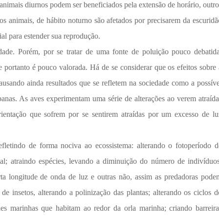
animais diurnos podem ser beneficiados pela extensão de horário, outro
os animais, de hábito noturno são afetados por precisarem da escuridã
icial para estender sua reprodução.
idade. Porém, por se tratar de uma fonte de poluição pouco debatida
 portanto é pouco valorada. Há de se considerar que os efeitos sobre 
 causando ainda resultados que se refletem na sociedade como a possíve
banas. As aves experimentam uma série de alterações ao verem atraída
ientação que sofrem por se sentirem atraídas por um excesso de lu
fletindo de forma nociva ao ecossistema: alterando o fotoperíodo d
cial; atraindo espécies, levando a diminuição do número de indivíduos
rta longitude de onda de luz e outras não, assim as predadoras pode
e insetos, alterando a polinização das plantas; alterando os ciclos d
ies marinhas que habitam ao redor da orla marinha; criando barreira