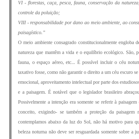
VI - florestas, caça, pesca, fauna, conservação da naturez
controle da poluição;
VIII - responsabilidade por dano ao meio ambiente, ao consumid
paisagístico.”
O meio ambiente consagrado constitucionalmente engloba den
natureza que mantêm a vida e o equilíbrio ecológico. São, port
fauna, o espaço aéreo, etc... É possível incluir o céu not
taxativo fosse, como não garantir o direito a um céu escuro s
emocional, aproveitamento intelectual por parte dos estudioso
e a paisagem. É notável que o legislador brasileiro abra
Possivelmente a intenção era somente se referir à paisagem
conceito, exigindo- se também a proteção da paisagem n
contemplamos abaixo da luz do Sol, não há motivo para qu
beleza noturna não deve ser resguardada somente sobre a ju