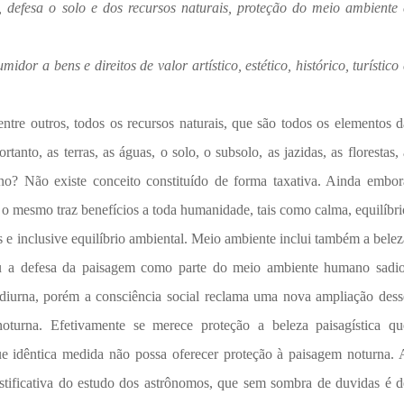
a, defesa o solo e dos recursos naturais, proteção do meio ambiente 
or a bens e direitos de valor artístico, estético, histórico, turístico 
tre outros, todos os recursos naturais, que são todos os elementos d
anto, as terras, as águas, o solo, o subsolo, as jazidas, as florestas, 
urno? Não existe conceito constituído de forma taxativa. Ainda embor
e o mesmo traz benefícios a toda humanidade, tais como calma, equilíbri
s e inclusive equilíbrio ambiental. Meio ambiente inclui também a belez
çou a defesa da paisagem como parte do meio ambiente humano sadio
 diurna, porém a consciência social reclama uma nova ampliação dess
oturna. Efetivamente se merece proteção a beleza paisagística qu
e idêntica medida não possa oferecer proteção à paisagem noturna. 
stificativa do estudo dos astrônomos, que sem sombra de duvidas é d