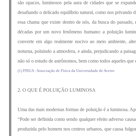
são opacos, luminosos pela aura de cidades que se expan
desafiando o delicado equilíbrio natural, como nos privando
essa chama que existe dentro de nós, da busca do passado, no
décadas por um novo fenômeno humano: a poluição lumino
converte em algo realmente nocivo ao meio ambiente, alter
noturna, poluindo a atmosfera, e ainda, prejudicando a paisag
não só o estudo de astrônomos, bem como todos aqueles que qu
(1) FISUA - Associação de Física da Universidade de Aveiro
2. O QUE É POLUIÇÃO LUMINOSA
Uma das mais modernas formas de poluição é a luminosa. Apesa
“Pode ser definida como sendo qualquer efeito adverso causad
produzida pelo homem nos centros urbanos, que causa fulgor, 